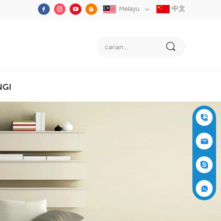
中文
Melayu
NGI
+86-05
91-2353
siboly@s
3555
iboly.co
evaporat
m
ive-cool
+861537