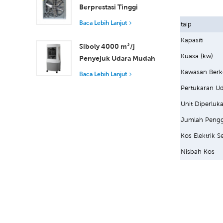
Berprestasi Tinggi
dengan Aliran Udara
Baca Lebih Lanjut
taip
37,000 m³/j untuk
Kapasiti
Pengudaraan Unggul
Siboly 4000 m³/j
Kuasa (kw)
Penyejuk Udara Mudah
Alih Industri 50L
Kawasan Berk
Baca Lebih Lanjut
Tangki Boleh
Pertukaran Ud
Ditanggalkan
Unit Diperluk
Penyejukan
Kecekapan Tinggi
Jumlah Pengg
Kos Elektrik S
Nisbah Kos