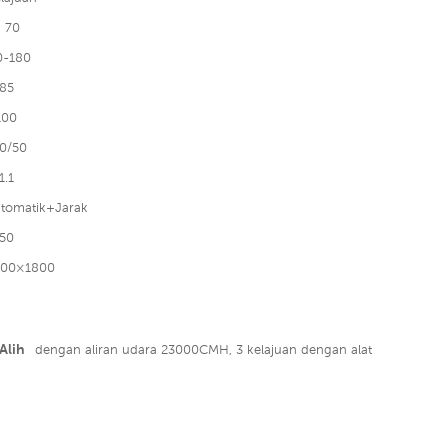
 70
0-180
85
100
0/50
1.1
tomatik+Jarak
50
700×1800
 Alih
dengan aliran udara 23000CMH, 3 kelajuan dengan alat