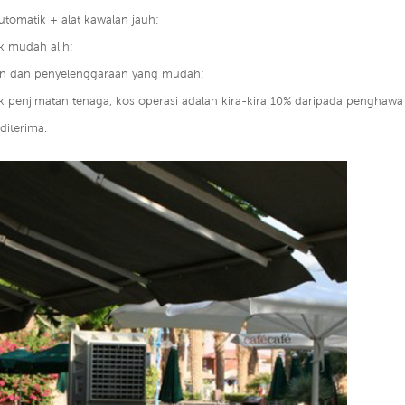
utomatik + alat kawalan jauh;
k mudah alih;
n dan penyelenggaraan yang mudah;
k penjimatan tenaga, kos operasi adalah kira-kira 10% daripada penghawa d
diterima.