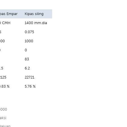
ipas Empar
Kipas siling
0 CMH
1400 mm.dia
5
0.075
000
1000
0
0
83
.5
6.2
2125
22721
0.83 %
5.76 %
3000
aksi
lajuan