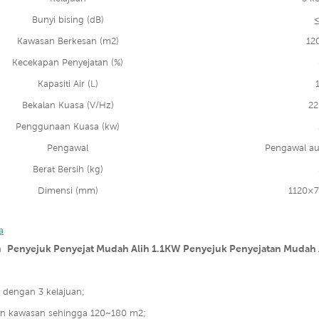
Bunyi bising (dB)
≤
Kawasan Berkesan (m2)
12
Kecekapan Penyejatan (%)
Kapasiti Air (L)
Bekalan Kuasa (V/Hz)
22
Penggunaan Kuasa (kw)
Pengawal
Pengawal au
Berat Bersih (kg)
Dimensi (mm)
1120×
a
Penyejuk Penyejat Mudah Alih 1.1KW Penyejuk Penyejatan Mudah
ah
dengan 3 kelajuan;
an kawasan sehingga 120~180 m2;