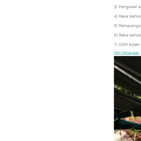
3) Pengawal a
4) Reka bentu
5) Pemasanga
6) Reka bentu
7) OEM boleh 
Kes Kejayaan