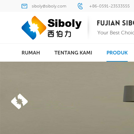
siboly@siboly.com
+86-0591-23533555
RUMAH
TENTANG KAMI
PRODUK