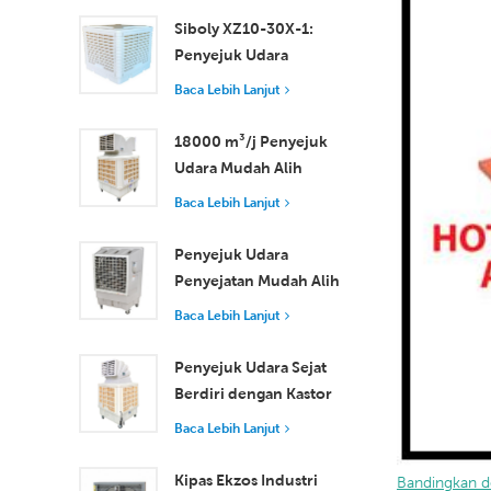
hingga Sederhana
Siboly XZ10-30X-1:
Penyejuk Udara
Pengewapan
Baca Lebih Lanjut
Perindustrian 30000
m3/j
18000 m³/j Penyejuk
Udara Mudah Alih
Industri dengan Alat
Baca Lebih Lanjut
Kawalan Jauh untuk
Penyejukan Ruang
Penyejuk Udara
Besar
Penyejatan Mudah Alih
18000 m³/j Kecekapan
Baca Lebih Lanjut
Tinggi dengan Alat
Kawalan Jauh
Penyejuk Udara Sejat
Berdiri dengan Kastor
dan Alat Kawalan Jauh
Baca Lebih Lanjut
18000 m³/j Aliran
Udara
Kipas Ekzos Industri
Bandingkan d