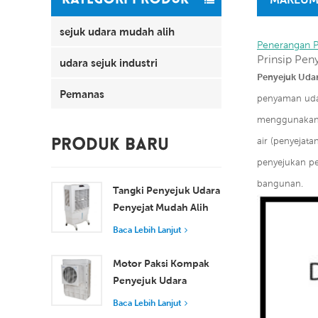
KATEGORI PRODUK
sejuk udara mudah alih
Penerangan 
Prinsip Pen
udara sejuk industri
Penyejuk Udar
Pemanas
penyaman uda
menggunakan e
air (penyejat
PRODUK BARU
penyejukan p
bangunan.
Tangki Penyejuk Udara
Penyejat Mudah Alih
100L 8000 m³/j XZ13-
Baca Lebih Lanjut
080
Motor Paksi Kompak
Penyejuk Udara
Tingkap Penyejukan
Baca Lebih Lanjut
Cekap untuk Bilik Kecil