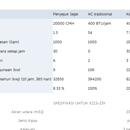
Penyejuk Sejat
AC tradisional
K
20000 CMH
400 BTU/jam
4
1.5
54
7.
esan (Sqm)
1000
1000
1
ara setiap jam
30
0
3
an
6
2
3
unaan (kw)
9
108
22
etahun (kwj) (10 jam, 365 hari)
32850
394200
8
8.33 %
100%
2
SPESIFIKASI UNTUK XZ13-23Y
Aliran udara (m3/j)
2
Jenis Kipas
p
Kelajuan
3 ke