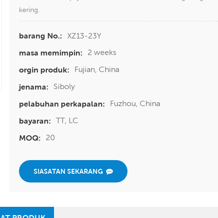
kering.
XZ13-23Y
barang No.:
2 weeks
masa memimpin:
Fujian, China
orgin produk:
Siboly
jenama:
Fuzhou, China
pelabuhan perkapalan:
TT, LC
bayaran:
20
MOQ:
SIASATAN SEKARANG
AT PRODUK