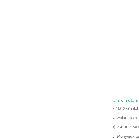
Ciri-ciri utam
XZ13-23Y ial
kawalan jauh.
1) 23000 CMH 
2) Menyejukk