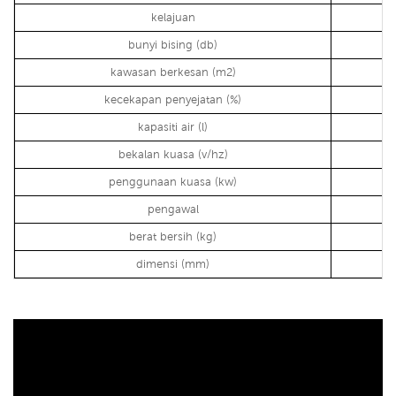
kelajuan
bunyi bising (db)
kawasan berkesan (m2)
kecekapan penyejatan (%)
kapasiti air (l)
bekalan kuasa (v/hz)
penggunaan kuasa (kw)
pengawal
berat bersih (kg)
dimensi (mm)