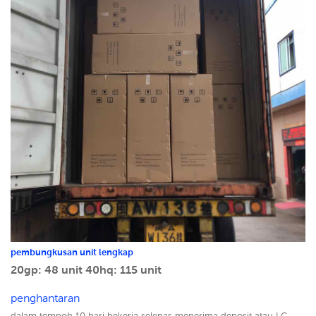
pembungkusan unit lengkap
20gp: 48 unit
40hq: 115 unit
penghantaran
dalam tempoh 10 hari bekerja selepas menerima deposit atau LC