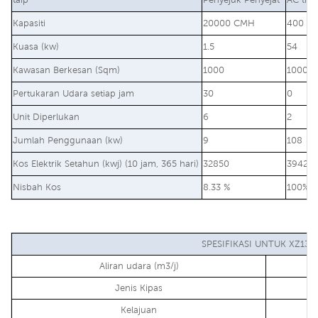
Kapasiti
20000 CMH
400 BT
Kuasa (kw)
1.5
54
Kawasan Berkesan (Sqm)
1000
1000
Pertukaran Udara setiap jam
30
0
Unit Diperlukan
6
2
Jumlah Penggunaan (kw)
9
108
Kos Elektrik Setahun (kwj) (10 jam, 365 hari)
32850
39420
Nisbah Kos
8.33 %
100%
SPESIFIKASI UNTUK XZ13-
Aliran udara (m3/j)
Jenis Kipas
Kelajuan