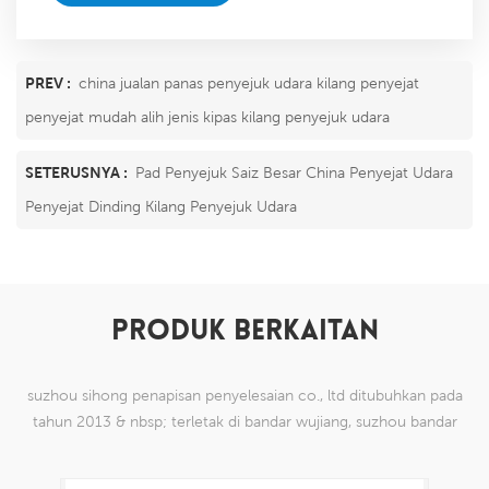
PREV :
china jualan panas penyejuk udara kilang penyejat
penyejat mudah alih jenis kipas kilang penyejuk udara
SETERUSNYA :
Pad Penyejuk Saiz Besar China Penyejat Udara
Penyejat Dinding Kilang Penyejuk Udara
PRODUK BERKAITAN
suzhou sihong penapisan penyelesaian co., ltd ditubuhkan pada
tahun 2013 & nbsp; terletak di bandar wujiang, suzhou bandar
china. kami telah mengkhususkan diri dalam produk mesh tenun
nilon yang mampu