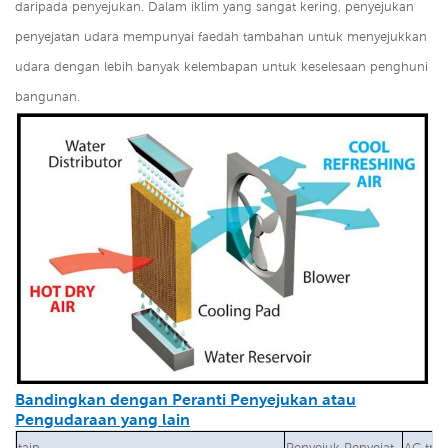
daripada penyejukan. Dalam iklim yang sangat kering, penyejukan
penyejatan udara mempunyai faedah tambahan untuk menyejukkan
udara dengan lebih banyak kelembapan untuk keselesaan penghuni
bangunan.
Bandingkan dengan Peranti Penyejukan atau
Pengudaraan yang lain
taip
Penyejuk Penyejat
AC trad