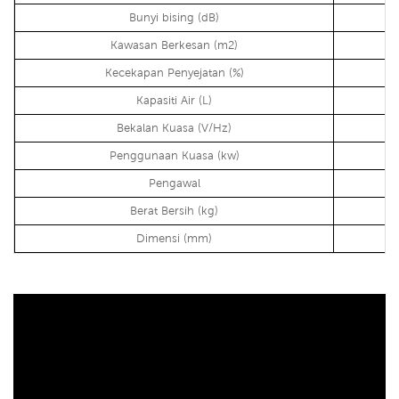
Bunyi bising (dB)
Kawasan Berkesan (m2)
Kecekapan Penyejatan (%)
Kapasiti Air (L)
Bekalan Kuasa (V/Hz)
Penggunaan Kuasa (kw)
Pengawal
Berat Bersih (kg)
Dimensi (mm)