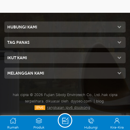
HUBUNGI KAMI
TAG PANAS
IKUT KAMI
MELANGGAN KAMI
hak cipta © 2026 Fujian Siboly Envirotech Co., Ltd..hak cipta
terpelihara. dikuasai oleh
dyyseo.com
|
blog
rangkaian ipv6 disokong
Rumah
Produk
Hubungi
Kira-Kira