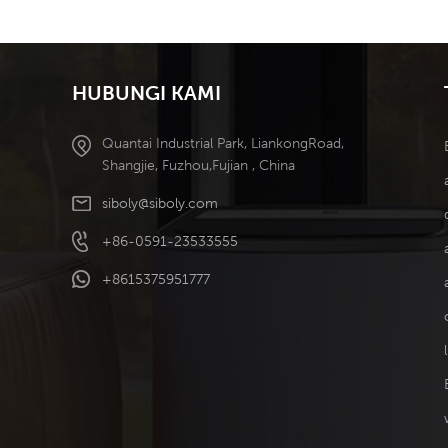
Ditanggalkan
18000 CM
Penyejukan
Menggunakan 
Kecekapan Tinggi
prestasi pe
HUBUNGI KAMI
Quantai Industrial Park, LiankongRoad,
Shangjie, Fuzhou,Fujian , China
siboly@siboly.com
+86-0591-23533555
+8615375951777
l