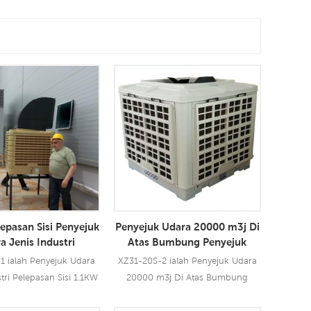
epasan Sisi Penyejuk
Penyejuk Udara 20000 m3j Di
a Jenis Industri
Atas Bumbung Penyejuk
ar Penyejuk Udara
Udara Sejat Atas Bumbung
1 ialah Penyejuk Udara
XZ31-20S-2 ialah Penyejuk Udara
tri Pelepasan Sisi 1.1KW
20000 m3j Di Atas Bumbung
leh digunakan untuk
Penyejuk Udara Sejat Atas
nis lokasi dalam/luar.
Bumbung yang boleh digunakan