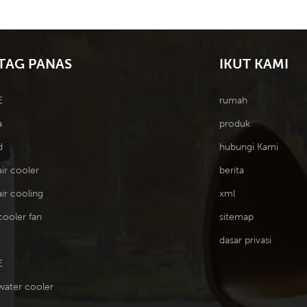
H, 12 kelajuan.
penyejuk 5090, prestasi
18000
pad penyejuk 5090,
penyejukan terkemuka industri.
Menggunak
nyejukan terkemuka
prestasi
TAG PANAS
IKUT KAMI
industri.
E
rumah
a
produk
d
hubungi Kami
air cooler
berita
air cooling
xml
cooler fan
sitemap
dasar privasi
E
water cooler