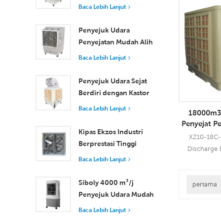
Industri dengan Alat
Baca Lebih Lanjut
jenis lokasi d
Kawalan Jauh untuk
Baca Leb
mengguna
Penyejukan Ruang
Penyejuk Udara
emparan
Besar
Penyejatan Mudah Alih
membawakan
18000 m³/j Kecekapan
Baca Lebih Lanjut
18000 CM
Tinggi dengan Alat
Menggunakan
Kawalan Jauh
Penyejuk Udara Sejat
terkemuka i
Berdiri dengan Kastor
anda pre
dan Alat Kawalan Jauh
ter
Baca Lebih Lanjut
18000m3j
18000 m³/j Aliran
Penyejat P
Udara
Kipas Ekzos Industri
Gunung G
XZ10-18C-2
Berprestasi Tinggi
Udara De
Discharge 
dengan Aliran Udara
Baca Lebih Lanjut
Window Moun
37,000 m³/j untuk
With Re
Pengudaraan Unggul
Siboly 4000 m³/j
digunakan 
pertama
Baca Leb
Penyejuk Udara Mudah
aplikas
Alih Industri 50L
menggunakan 
Baca Lebih Lanjut
Tangki Boleh
membawakan