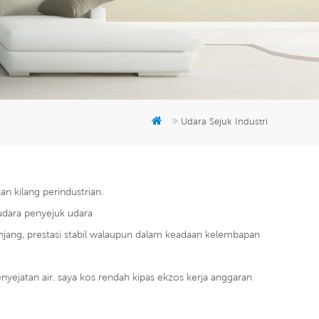
er
5951777
Udara Sejuk Industri
an kilang perindustrian.
udara penyejuk udara
jang, prestasi stabil walaupun dalam keadaan kelembapan
nyejatan air. saya kos rendah kipas ekzos kerja anggaran