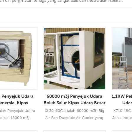
n ciri penjimatan tenaga yang sangat baik dan mesra alam sekitar.
 Penyejuk Udara
60000 m3j Penyejuk Udara
1.1KW Pel
omersial Kipas
Boleh Salur Kipas Udara Besar
Udar
l Penyejuk Udara
Pengelu
alah Penyejuk Udara
XL30-60C-1 ialah 60000 m3h Big
XZ10-18C-
ersial 18000 m3j
Air Fan Ductable Air Cooler yang
Jenis Indus
ra Kipas Empar yang
boleh digunakan untuk semua
yang bo
nakan untuk semua
jenis aplikasi industri atau
semua je