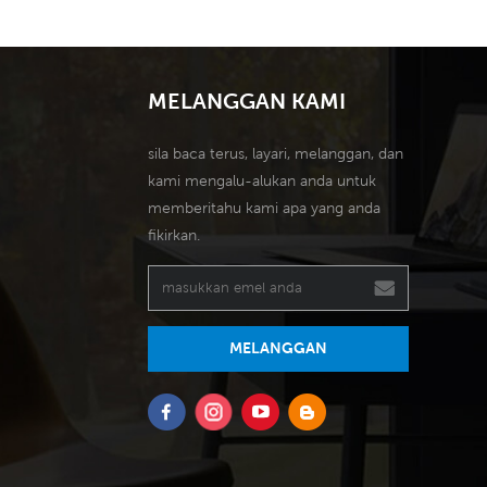
 CMH, 12 kelajuan.
kelajuan. Pad penyejuk bersaiz
an pad penyejuk 5090,
besar 5090, prestasi penyejukan
 penyejukan terkemuka
terkemuka industri.
MELANGGAN KAMI
industri.
sila baca terus, layari, melanggan, dan
kami mengalu-alukan anda untuk
memberitahu kami apa yang anda
fikirkan.
MELANGGAN