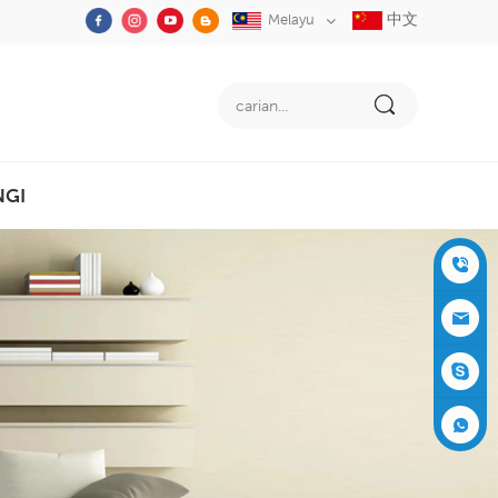
中文
Melayu
NGI
+86-05
91-2353
siboly@s
3555
iboly.co
evaporat
m
ive-cool
+861537