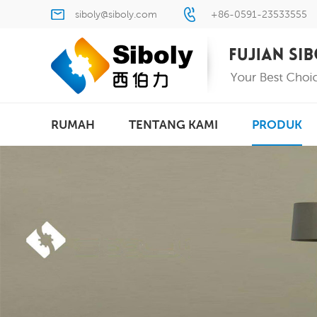
siboly@siboly.com
+86-0591-23533555
RUMAH
TENTANG KAMI
PRODUK