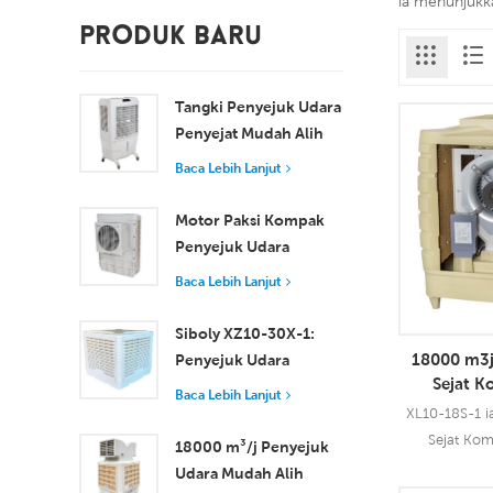
ia menunjukka
PRODUK BARU
Tangki Penyejuk Udara
Penyejat Mudah Alih
100L 8000 m³/j XZ13-
Baca Lebih Lanjut
080
Motor Paksi Kompak
Penyejuk Udara
Tingkap Penyejukan
Baca Lebih Lanjut
Cekap untuk Bilik Kecil
hingga Sederhana
Siboly XZ10-30X-1:
18000 m3j
Penyejuk Udara
Sejat K
Pengewapan
Baca Lebih Lanjut
Sentrifuga
Perindustrian 30000
XL10-18S-1 i
m3/j
Sejat Kom
18000 m³/j Penyejuk
Penyejuk Uda
Udara Mudah Alih
boleh digu