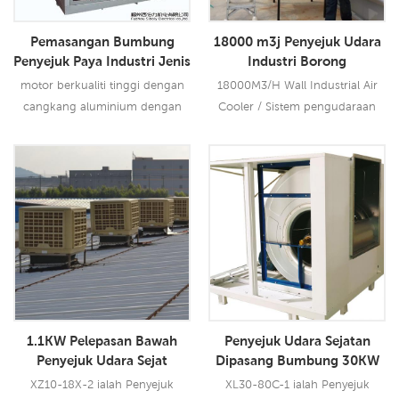
Pemasangan Bumbung
18000 m3j Penyejuk Udara
Penyejuk Paya Industri Jenis
Industri Borong
Logam
motor berkualiti tinggi dengan
18000M3/H Wall Industrial Air
cangkang aluminium dengan
Cooler / Sistem pengudaraan
pelesapan haba yang baik yang
kilang lebih baik daripada udara
memanjangkan hayat operasi
sejuk penghawa suria
motor galas pengedap berganda
menggunakan lebih sedikit
Baca Lebih Lanjut
Baca Lebih Lanjut
untuk mengelakkan habuk
tenaga daripada penyejukan.
menjadi galas dan mengelakkan
gris kehabisan
1.1KW Pelepasan Bawah
Penyejuk Udara Sejatan
Penyejuk Udara Sejat
Dipasang Bumbung 30KW
Industri Tersuai
Untuk Dewan Besar
XZ10-18X-2 ialah Penyejuk
XL30-80C-1 ialah Penyejuk