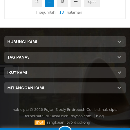
11
...
18
lepas
membawakan anda angin kuat
1.1KW, membawakan anda angin
18000 CMH, 1 kelajuan.
kuat 18000 CMH, kelajuan
[ sejumlah
18
halaman ]
Menggunakan pad penyejuk
tunggal. Menggunakan pad
5090, prestasi penyejukan
penyejuk 5090, prestasi
terkemuka industri.
penyejukan terkemuka industri.
HUBUNGI KAMI
TAG PANAS
IKUT KAMI
MELANGGAN KAMI
hak cipta © 2026 Fujian Siboly Envirotech Co., Ltd..hak cipta
terpelihara. dikuasai oleh
dyyseo.com
|
blog
rangkaian ipv6 disokong