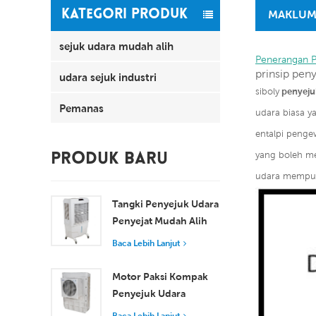
KATEGORI PRODUK
MAKLUM
sejuk udara mudah alih
Penerangan 
prinsip pen
udara sejuk industri
siboly
penyejuk
Pemanas
udara biasa 
entalpi penge
yang boleh me
PRODUK BARU
udara mempun
Tangki Penyejuk Udara
Penyejat Mudah Alih
100L 8000 m³/j XZ13-
Baca Lebih Lanjut
080
Motor Paksi Kompak
Penyejuk Udara
Tingkap Penyejukan
Baca Lebih Lanjut