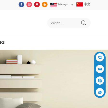
中文
Melayu
NGI
+86-05
91-2353
siboly@s
3555
iboly.co
evaporat
m
ive-cool
+861537