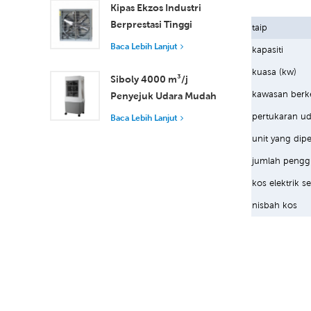
Udara
Kipas Ekzos Industri
Berprestasi Tinggi
taip
dengan Aliran Udara
Baca Lebih Lanjut
kapasiti
37,000 m³/j untuk
kuasa (kw)
Pengudaraan Unggul
Siboly 4000 m³/j
kawasan berk
Penyejuk Udara Mudah
Alih Industri 50L
pertukaran ud
Baca Lebih Lanjut
Tangki Boleh
unit yang dip
Ditanggalkan
jumlah pengg
Penyejukan
Kecekapan Tinggi
kos elektrik s
nisbah kos