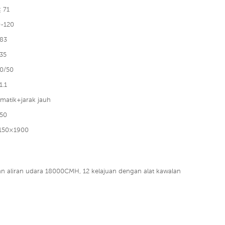
 71
-120
83
35
0/50
1.1
matik+jarak jauh
50
150×1900
 aliran udara 18000CMH, 12 kelajuan dengan alat kawalan