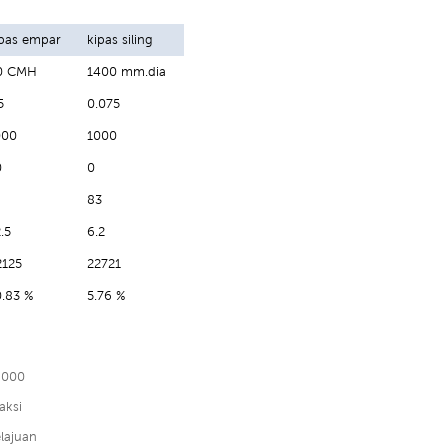
ipas empar
kipas siling
0 CMH
1400 mm.dia
5
0.075
000
1000
0
0
83
.5
6.2
2125
22721
0.83 %
5.76 %
8000
aksi
lajuan