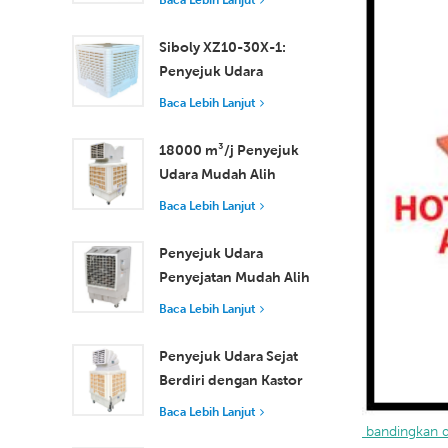
Cekap untuk Bilik Kecil
hingga Sederhana
Siboly XZ10-30X-1:
Penyejuk Udara
Pengewapan
Baca Lebih Lanjut
Perindustrian 30000
m3/j
18000 m³/j Penyejuk
Udara Mudah Alih
Industri dengan Alat
Baca Lebih Lanjut
Kawalan Jauh untuk
Penyejukan Ruang
Penyejuk Udara
Besar
Penyejatan Mudah Alih
18000 m³/j Kecekapan
Baca Lebih Lanjut
Tinggi dengan Alat
Kawalan Jauh
Penyejuk Udara Sejat
Berdiri dengan Kastor
dan Alat Kawalan Jauh
Baca Lebih Lanjut
18000 m³/j Aliran
 bandingkan 