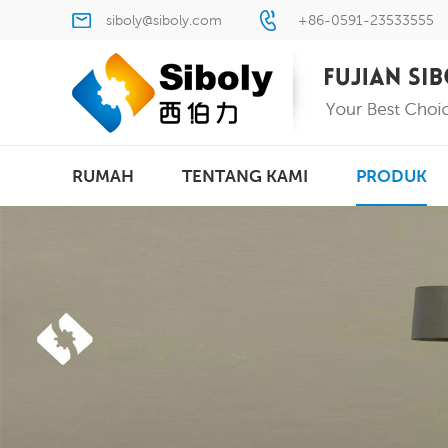
siboly@siboly.com
+86-0591-23533555
RUMAH
TENTANG KAMI
PRODUK