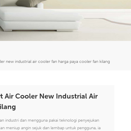
er
5951777
ler new industrial air cooler fan harga paya cooler fan kilang
t Air Cooler New Industrial Air
ilang
tan industri dan mengguna pakai teknologi penyejukan
dan meniup angin sejuk dan lembap untuk pengguna, ia