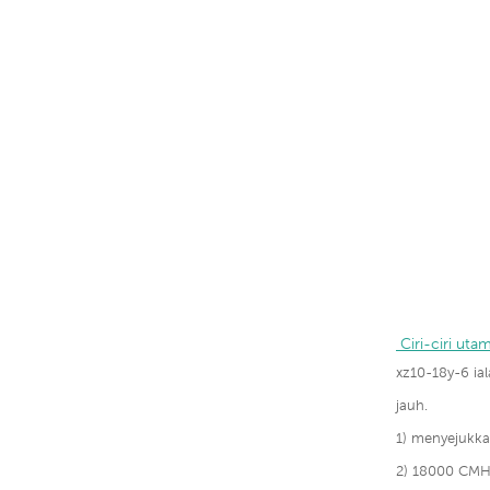
 Ciri-ciri uta
xz10-18y-6 ial
jauh.
1) menyejukk
2) 18000 CMH