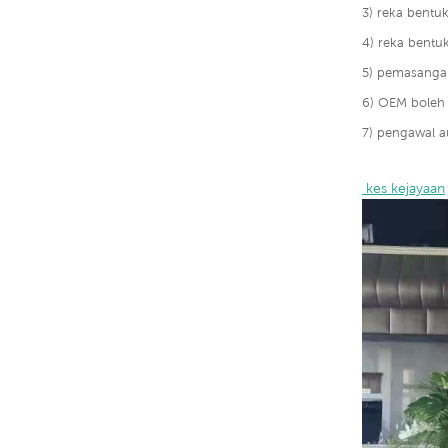
3) reka bentu
4) reka bentu
5) pemasanga
6) OEM boleh 
7) pengawal a
 kes kejayaan