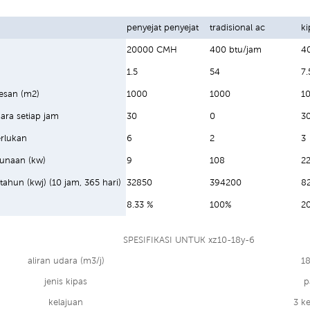
penyejat penyejat
tradisional ac
k
20000 CMH
400 btu/jam
4
1.5
54
7.
esan (m2)
1000
1000
1
ara setiap jam
30
0
3
erlukan
6
2
3
unaan (kw)
9
108
22
etahun (kwj) (10 jam, 365 hari)
32850
394200
8
8.33 %
100%
2
SPESIFIKASI UNTUK xz10-18y-6
aliran udara (m3/j)
1
jenis kipas
p
kelajuan
3 ke