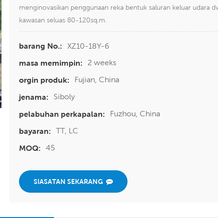
menginovasikan penggunaan reka bentuk saluran keluar udara dw
kawasan seluas 80-120sq.m.
XZ10-18Y-6
barang No.:
2 weeks
masa memimpin:
Fujian, China
orgin produk:
Siboly
jenama:
Fuzhou, China
pelabuhan perkapalan:
TT, LC
bayaran:
45
MOQ:
SIASATAN SEKARANG