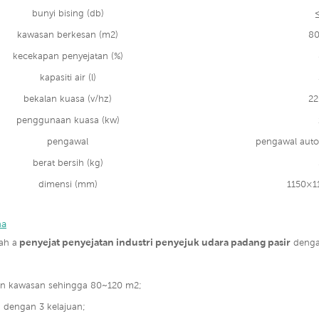
bunyi bising (db)
≤
kawasan berkesan (m2)
80
kecekapan penyejatan (%)
kapasiti air (l)
bekalan kuasa (v/hz)
22
penggunaan kuasa (kw)
pengawal
pengawal auto
berat bersih (kg)
dimensi (mm)
1150×1
ma
penyejat penyejatan industri penyejuk udara padang pasir
ah a
dengan
an kawasan sehingga 80~120 m2;
 dengan 3 kelajuan;