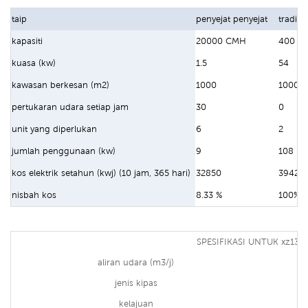
taip
penyejat penyejat
tradisi
kapasiti
20000 CMH
400 bt
kuasa (kw)
1.5
54
kawasan berkesan (m2)
1000
1000
pertukaran udara setiap jam
30
0
unit yang diperlukan
6
2
jumlah penggunaan (kw)
9
108
kos elektrik setahun (kwj) (10 jam, 365 hari)
32850
39420
nisbah kos
8.33 %
100%
SPESIFIKASI UNTUK xz13-
aliran udara (m3/j)
jenis kipas
kelajuan