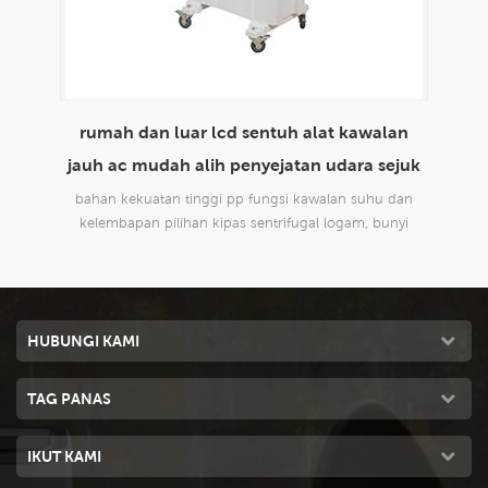
lan
envirotech 8000cmh penggunaan rumah
m
ejuk
domestik mudah alih penyejatan penyejatan
udara sejuk
 dan
reka bentuk baru, sesuai untuk semua jenis aplikasi
rek
nyi
dalaman dan luaran, komersil dan perindustrian.
da
HUBUNGI KAMI
TAG PANAS
IKUT KAMI