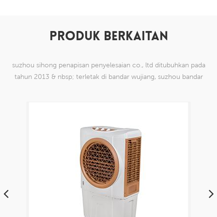
PRODUK BERKAITAN
suzhou sihong penapisan penyelesaian co., ltd ditubuhkan pada
tahun 2013 & nbsp; terletak di bandar wujiang, suzhou bandar
china. kami telah mengkhususkan diri dalam produk mesh tenun
nilon yang mampu