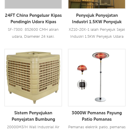
yang lebih kuat untuk meliputi
kawasan 20-25sq.m. Model ini
24FT China Pengeluar Kipas
Penyejuk Penyejatan
sesuai digunakan d15
Pendingin Udara Kipas
Industri 1.5KW Penyejuk
Perindustrian Besar
Udara Dipasang di Siling
SF-7300: 852600 CMH aliran
XZ10-20X-1 ialah Penyejuk Sejat
udara, Diameter 24 kaki.
Industri 1.5KW Penyejuk Udara
Dipasang Siling yang boleh
digunakan untuk semua jenis
aplikasi dalam/luar. Ia
Baca Lebih Lanjut
Baca Lebih Lanjut
menggunakan motor kipas
1.5KW, membawakan anda
angin kuat 20000 CMH, 12
kelajuan. Menggunakan pad
penyejuk 5090, prestasi
penyejukan terkemuka industri.
Sistem Penyejukan
3000W Pemanas Payung
Penyejatan Bumbung
Patio Pemanas
Penjimatan Tenaga Harga
20000M3/H Wall Industrial Air
Pemanas elektrik patio, pemanas