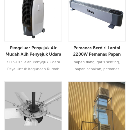
1.1KW, membawakan anda angin
kuat 18000 CMH, 12 kelajuan.
Menggunakan pad penyejuk
5090, prestasi penyejukan
terkemuka industri.
Pengeluar Penyejuk Air
Pemanas Berdiri Lantai
Mudah Alih Penyejuk Udara
2200W Pemanas Papan
Paya Untuk Kegunaan
Pangkalan Elektrik
XL13-013 ialah Penyejuk Udara
papan tiang, garis skirting,
Rumah
Paya Untuk Kegunaan Rumah
papan sepakan, pemanas
dan mengguna pakai teknologi
elektrik perolakan
penyejukan penyejatan untuk
menyejukkan udara panas dan
Baca Lebih Lanjut
Baca Lebih Lanjut
meniup angin sejuk dan lembap
untuk pengguna, ia
menginovasikan penggunaan
reka bentuk saluran keluar
udara dwi untuk meniup angin