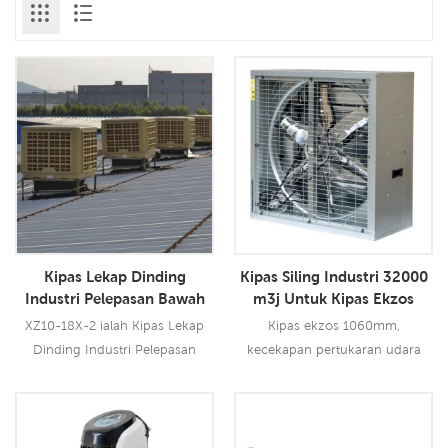
Kipas Lekap Dinding
Kipas Siling Industri 32000
Industri Pelepasan Bawah
m3j Untuk Kipas Ekzos
Siboly
Garaj
XZ10-18X-2 ialah Kipas Lekap
Kipas ekzos 1060mm,
Dinding Industri Pelepasan
kecekapan pertukaran udara
Bawah Siboly yang boleh
boleh mencapai sehingga
digunakan untuk semua jenis
90%-97%. Jadi kipas ekzos
aplikasi dalam/luar. Ia
digunakan secara meluas dalam
Baca Lebih Lanjut
Baca Lebih Lanjut
menggunakan motor kipas
perniagaan industri & pertanian.