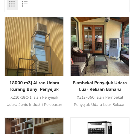
18000 m3j Aliran Udara
Pembekal Penyejuk Udara
Kurang Bunyi Penyejuk
Luar Rekaan Baharu
Udara Untuk Kegunaan
Penyejuk Penyejatan Mudah
XZ10-18C-1 ialah Penyejuk
XZ13-060 ialah Pembekal
Industri
Alih
Udara Jenis Industri Pelepasan
Penyejuk Udara Luar Rekaan
Sisi 1.1KW yang boleh digunakan
Baharu Penyejuk Penyejatan
untuk semua jenis lokasi
Mudah Alih dengan aliran udara
dalam/luar. Model ini
6000CMH, 3 kelajuan dengan
Baca Lebih Lanjut
Baca Lebih Lanjut
menggunakan motor kipas
alat kawalan jauh. Kabinet PP,