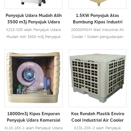
kelajuan. Pad penyejuk 5090
udara dwi untuk meniup angin
bersaiz besar, prestasi
yang lebih kuat untuk menutupi
Penyejuk Udara Mudah Alih
1.5KW Penyejuk Atas
penyejukan terkemuka industri.
keluasan 80-115
3500 m3j Penyejuk Udara
Bumbung Kipas Industri
Mudah Alih Tersuai
Besar China
XZ13-035 ialah Penyejuk Udara
20000M3/H Wall Industrial Air
Mudah Alih 3500 m3j Penyejuk
Cooler / Sistem pengudaraan
Udara Mudah Alih Tersuai dan
kilang lebih baik daripada udara
mengguna pakai teknologi
sejuk penghawa suria
penyejukan penyejatan
menggunakan tenaga yang lebih
Baca Lebih Lanjut
Baca Lebih Lanjut
terkemuka industri untuk
sedikit daripada penyejukan.
menyejukkan udara panas dan
meniup angin sejuk dan lembap
untuk pengguna, ia menginovasi
penggunaan reka bentuk
saluran keluar udara dwi untuk
meniup angin yang lebih kuat ke
18000m3j Kipas Emparan
Kos Rendah Plastik Enviro
meliputi kawasa15
Penyejuk Udara Komersial
Cool Industrial Air Cooler
XL10-18X-1 ialah Penyejuk Udara
XZ31-20X-2 ialah Penyejuk