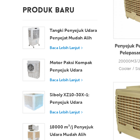
PRODUK BARU
Tangki Penyejuk Udara
Penyejat Mudah Alih
100L 8000 m³/j XZ13-
Penyejuk Pe
Baca Lebih Lanjut
Pelepas
080
20000M3/J W
Motor Paksi Kompak
Cooler / S
Penyejuk Udara
kilang lebih
Tingkap Penyejukan
Baca Lebih Lanjut
udara sejuk 
Cekap untuk Bilik Kecil
yang lebih
hingga Sederhana
Siboly XZ10-30X-1:
Baca Leb
pe
Penyejuk Udara
Pengewapan
Baca Lebih Lanjut
Perindustrian 30000
m3/j
18000 m³/j Penyejuk
Udara Mudah Alih