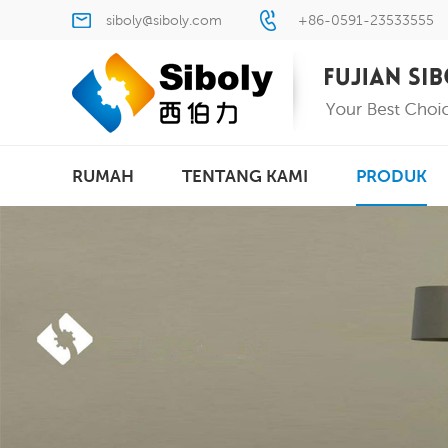
siboly@siboly.com
+86-0591-23533555
RUMAH
TENTANG KAMI
PRODUK