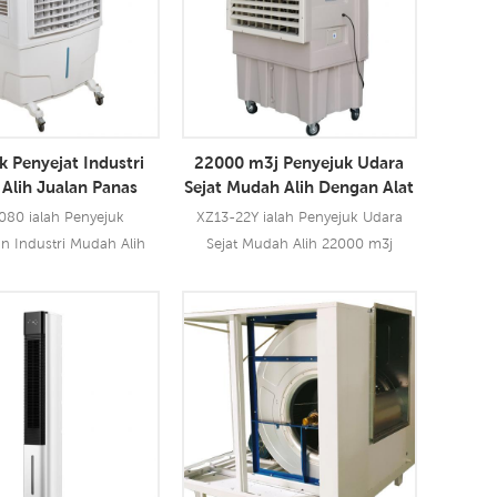
k Penyejat Industri
22000 m3j Penyejuk Udara
Alih Jualan Panas
Sejat Mudah Alih Dengan Alat
 Tangki Air 100L
Kawalan Jauh
080 ialah Penyejuk
XZ13-22Y ialah Penyejuk Udara
n Industri Mudah Alih
Sejat Mudah Alih 22000 m3j
engan Tangki Air 100L, 3
Dengan Alat Kawalan Jauh dan
dengan fungsi kawalan
mengguna pakai teknologi
ran udara 8000 m3j. Ia
penyejukan penyejatan terkemuka
Lebih Lanjut
Baca Lebih Lanjut
uk semua jenis aplikasi
industri untuk menyejukkan udara
 seperti pejabat, kilang,
panas dan meniup angin sejuk
kopi, restoran, dsb.
dan lembap untuk pengguna, ia
menginovasikan penggunaan reka
bentuk saluran keluar udara dwi
untuk meniup angin yang lebih