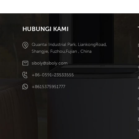
Ditanggalkan
Penyejukan
Kecekapan Tinggi
HUBUNGI KAMI
Quantai Industrial Park, LiankongRoad,
Shangjie, Fuzhou,Fujian , China
siboly@siboly.com
+86-0591-23533555
+8615375951777
l