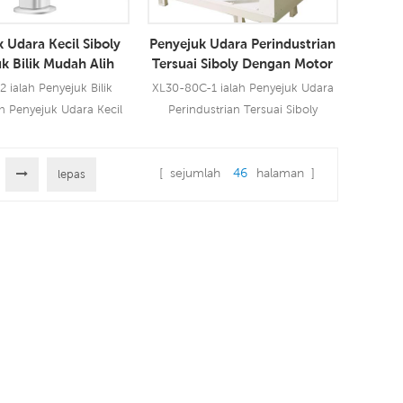
kuat ke meliputi kawas15
 Udara Kecil Siboly
Penyejuk Udara Perindustrian
k Bilik Mudah Alih
Tersuai Siboly Dengan Motor
30KW
 ialah Penyejuk Bilik
XL30-80C-1 ialah Penyejuk Udara
h Penyejuk Udara Kecil
Perindustrian Tersuai Siboly
 dengan aliran udara
Dengan Motor 30KW yang boleh
 kelajuan dengan alat
digunakan untuk semua jenis
[ sejumlah
46
halaman ]
kawalan jauh.
lepas
aplikasi perindustrian atau
Lebih Lanjut
Baca Lebih Lanjut
komersial. Ia menggunakan motor
kipas 30.0KW pendawaian
tembaga tulen, membawakan
anda angin kuat 80000 CMH,
kelajuan berubah-ubah. Pad
penyejuk bersaiz besar 5090,
prestasi penyejukan terkemuka
industri.