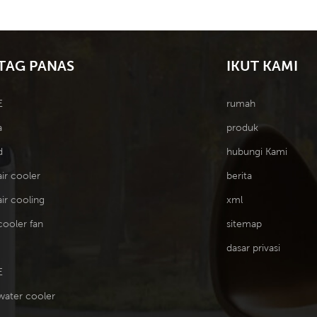
TAG PANAS
IKUT KAMI
E
rumah
a
produk
d
hubungi Kami
air cooler
berita
air cooling
xml
cooler fan
sitemap
dasar privasi
E
water cooler