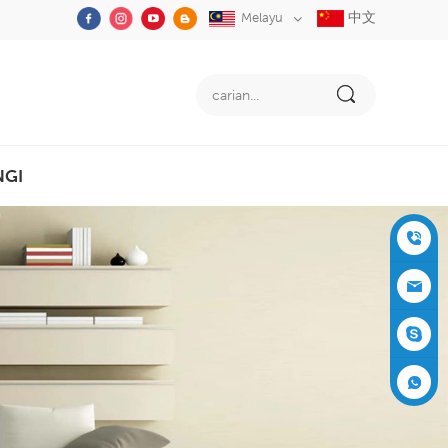
中文
Melayu
NGI
+86-05
91-2353
siboly@s
3555
iboly.co
evaporat
m
ive-cool
+861537