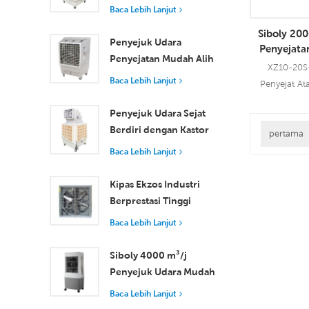
Industri dengan Alat
Baca Lebih Lanjut
Kawalan Jauh untuk
Siboly 20
Penyejukan Ruang
Penyejuk Udara
Penyejat
Besar
Penyejatan Mudah Alih
Dengan
XZ10-20S-
18000 m³/j Kecekapan
Baca Lebih Lanjut
Penyejat A
Tinggi dengan Alat
20000 m3j D
Kawalan Jauh
Penyejuk Udara Sejat
yang bole
Berdiri dengan Kastor
semua jenis ap
pertama
dan Alat Kawalan Jauh
Baca Leb
menggunakan 
Baca Lebih Lanjut
18000 m³/j Aliran
membawakan
Udara
20000 CM
Kipas Ekzos Industri
Menggunakan 
Berprestasi Tinggi
prestasi pe
dengan Aliran Udara
Baca Lebih Lanjut
37,000 m³/j untuk
Pengudaraan Unggul
Siboly 4000 m³/j
Penyejuk Udara Mudah
Alih Industri 50L
Baca Lebih Lanjut
Tangki Boleh