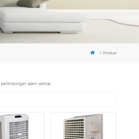
er
5951777
Produk
perlindungan alam sekitar.