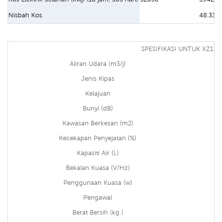
Nisbah Kos
48.33 %
SPESIFIKASI UNTUK XZ13-
Aliran Udara (m3/j)
Jenis Kipas
Kelajuan
Bunyi (dB)
Kawasan Berkesan (m2)
Kecekapan Penyejatan (%)
Kapasiti Air (L)
Bekalan Kuasa (V/Hz)
Penggunaan Kuasa (w)
Pengawal
Berat Bersih (kg )