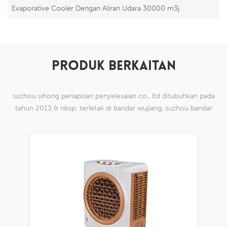
Evaporative Cooler Dengan Aliran Udara 30000 m3j
PRODUK BERKAITAN
suzhou sihong penapisan penyelesaian co., ltd ditubuhkan pada
tahun 2013 & nbsp; terletak di bandar wujiang, suzhou bandar
china. kami telah mengkhususkan diri dalam produk mesh tenun
nilon yang mampu