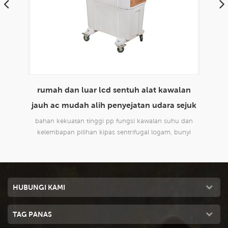
lan
envirotech 8000cmh penggunaan rumah
m
ejuk
domestik mudah alih penyejatan penyejatan
udara sejuk
 dan
reka bentuk baru, sesuai untuk semua jenis aplikasi
rek
nyi
dalaman dan luaran, komersil dan perindustrian.
da
HUBUNGI KAMI
TAG PANAS