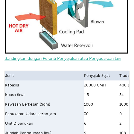
Bandingkan dengan Peranti Penyejukan atau Pengudaraan lain
Jenis
Penyejuk Sejat
Tradisi
Kapasiti
20000 CMH
400 BT
Kuasa (kw)
1.5
54
Kawasan Berkesan (Sqm)
1000
1000
Penukaran Udara setiap jam
30
0
Unit Diperlukan
6
2
Jumlah Penggunaan (kw)
9
108